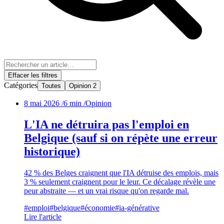
Effacer les filtres
Catégories
Toutes
Opinion
2
8 mai 2026
/
6 min
/
Opinion
L'IA ne détruira pas l'emploi en
Belgique (sauf si on répète une erreur
historique)
42 % des Belges craignent que l'IA détruise des emplois, mais
3 % seulement craignent pour le leur. Ce décalage révèle une
peur abstraite — et un vrai risque qu'on regarde mal.
#emploi
#belgique
#économie
#ia-générative
Lire l'article