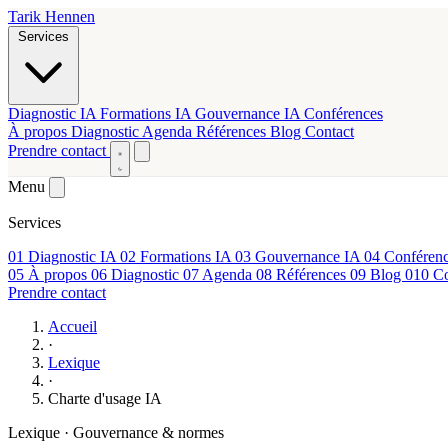
Tarik Hennen
Services
Diagnostic IA
Formations IA
Gouvernance IA
Conférences
À propos
Diagnostic
Agenda
Références
Blog
Contact
Prendre contact
Menu
Services
01
Diagnostic IA
02
Formations IA
03
Gouvernance IA
04
Conférenc
05
À propos
06
Diagnostic
07
Agenda
08
Références
09
Blog
010
Co
Prendre contact
Accueil
·
Lexique
·
Charte d'usage IA
Lexique · Gouvernance & normes