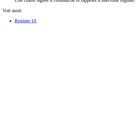
Une charte signée à l'embauche et rappelée à intervalle réguli
Voir aussi
Registre IA