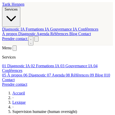
Tarik Hennen
Services
Diagnostic IA
Formations IA
Gouvernance IA
Conférences
À propos
Diagnostic
Agenda
Références
Blog
Contact
Prendre contact
Menu
Services
01
Diagnostic IA
02
Formations IA
03
Gouvernance IA
04
Conférences
05
À propos
06
Diagnostic
07
Agenda
08
Références
09
Blog
010
Contact
Prendre contact
Accueil
·
Lexique
·
Supervision humaine (human oversight)