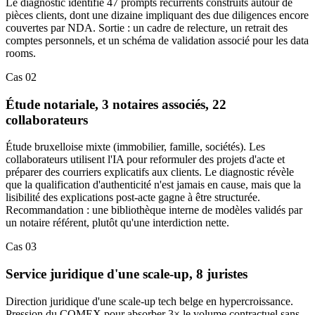
Le diagnostic identifie 47 prompts récurrents construits autour de
pièces clients, dont une dizaine impliquant des due diligences encore
couvertes par NDA. Sortie : un cadre de relecture, un retrait des
comptes personnels, et un schéma de validation associé pour les data
rooms.
Cas 02
Étude notariale, 3 notaires associés, 22
collaborateurs
Étude bruxelloise mixte (immobilier, famille, sociétés). Les
collaborateurs utilisent l'IA pour reformuler des projets d'acte et
préparer des courriers explicatifs aux clients. Le diagnostic révèle
que la qualification d'authenticité n'est jamais en cause, mais que la
lisibilité des explications post-acte gagne à être structurée.
Recommandation : une bibliothèque interne de modèles validés par
un notaire référent, plutôt qu'une interdiction nette.
Cas 03
Service juridique d'une scale-up, 8 juristes
Direction juridique d'une scale-up tech belge en hypercroissance.
Pression du COMEX pour absorber 3× le volume contractuel sans