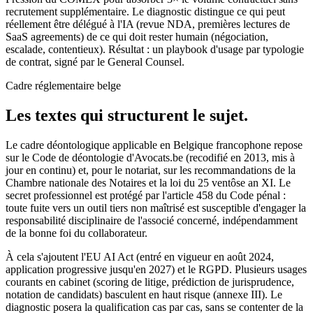
recrutement supplémentaire. Le diagnostic distingue ce qui peut
réellement être délégué à l'IA (revue NDA, premières lectures de
SaaS agreements) de ce qui doit rester humain (négociation,
escalade, contentieux). Résultat : un playbook d'usage par typologie
de contrat, signé par le General Counsel.
Cadre réglementaire belge
Les textes qui structurent le sujet.
Le cadre déontologique applicable en Belgique francophone repose
sur le Code de déontologie d'Avocats.be (recodifié en 2013, mis à
jour en continu) et, pour le notariat, sur les recommandations de la
Chambre nationale des Notaires et la loi du 25 ventôse an XI. Le
secret professionnel est protégé par l'article 458 du Code pénal :
toute fuite vers un outil tiers non maîtrisé est susceptible d'engager la
responsabilité disciplinaire de l'associé concerné, indépendamment
de la bonne foi du collaborateur.
À cela s'ajoutent l'EU AI Act (entré en vigueur en août 2024,
application progressive jusqu'en 2027) et le RGPD. Plusieurs usages
courants en cabinet (scoring de litige, prédiction de jurisprudence,
notation de candidats) basculent en haut risque (annexe III). Le
diagnostic posera la qualification cas par cas, sans se contenter de la