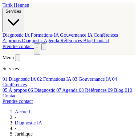
Tarik Hennen
Services
Diagnostic IA
Formations IA
Gouvernance IA
Conférences
À propos
Diagnostic
Agenda
Références
Blog
Contact
Prendre contact
Menu
Services
01
Diagnostic IA
02
Formations IA
03
Gouvernance IA
04
Conférences
05
À propos
06
Diagnostic
07
Agenda
08
Références
09
Blog
010
Contact
Prendre contact
Accueil
·
Diagnostic IA
·
Juridique