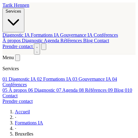
Tarik Hennen
Services
Diagnostic IA
Formations IA
Gouvernance IA
Conférences
À propos
Diagnostic
Agenda
Références
Blog
Contact
Prendre contact
Menu
Services
01
Diagnostic IA
02
Formations IA
03
Gouvernance IA
04
Conférences
05
À propos
06
Diagnostic
07
Agenda
08
Références
09
Blog
010
Contact
Prendre contact
Accueil
·
Formations IA
·
Bruxelles