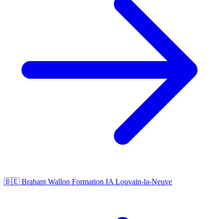
🇧🇪 Brabant Wallon
Formation IA Louvain-la-Neuve