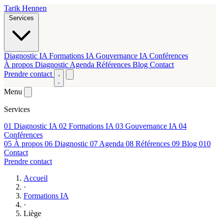
Tarik Hennen
Services
Diagnostic IA
Formations IA
Gouvernance IA
Conférences
À propos
Diagnostic
Agenda
Références
Blog
Contact
Prendre contact
Menu
Services
01
Diagnostic IA
02
Formations IA
03
Gouvernance IA
04
Conférences
05
À propos
06
Diagnostic
07
Agenda
08
Références
09
Blog
010
Contact
Prendre contact
Accueil
·
Formations IA
·
Liège