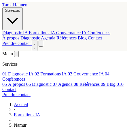
Tarik Hennen
Services
Diagnostic IA
Formations IA
Gouvernance IA
Conférences
À propos
Diagnostic
Agenda
Références
Blog
Contact
Prendre contact
Menu
Services
01
Diagnostic IA
02
Formations IA
03
Gouvernance IA
04
Conférences
05
À propos
06
Diagnostic
07
Agenda
08
Références
09
Blog
010
Contact
Prendre contact
Accueil
·
Formations IA
·
Namur